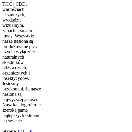
THC i CBD,
wartościach
leczniczych,
wyglądzie
wizualnym,
zapachu, smaku i
mocy. Wszystkie
nasze nasiona są
produkowane przy
użyciu wyłącznie
naturalnych
składników
odżywczych,
organicznych i
insektycydów.
Jesteśmy
przekonani, że nasze
nasiona są
najwyższej jakości.
Nasz katalog oferuje
szeroką gamę
najlepszych odmian
na świecie.
Strona
1
2
3
...
8