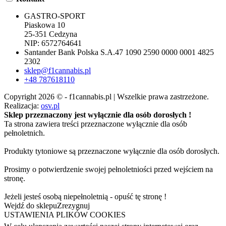
GASTRO-SPORT
Piaskowa 10
25-351 Cedzyna
NIP: 6572764641
Santander Bank Polska S.A.
47 1090 2590 0000 0001 4825
2302
sklep@f1cannabis.pl
+48 787618110
Copyright 2026 © - f1cannabis.pl | Wszelkie prawa zastrzeżone.
Realizacja:
osv.pl
Sklep przeznaczony jest wyłącznie dla osób dorosłych !
Ta strona zawiera treści przeznaczone wyłącznie dla osób
pełnoletnich.
Produkty tytoniowe są przeznaczone wyłącznie dla osób dorosłych.
Prosimy o potwierdzenie swojej pełnoletniości przed wejściem na
stronę.
Jeżeli jesteś osobą niepełnoletnią - opuść tę stronę !
Wejdź do sklepu
Zrezygnuj
USTAWIENIA PLIKÓW COOKIES