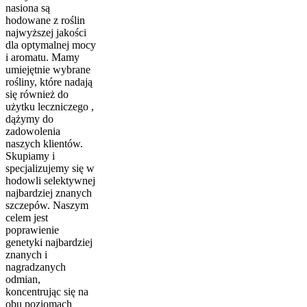
nasiona są
hodowane z roślin
najwyższej jakości
dla optymalnej mocy
i aromatu. Mamy
umiejętnie wybrane
rośliny, które nadają
się również do
użytku leczniczego ,
dążymy do
zadowolenia
naszych klientów.
Skupiamy i
specjalizujemy się w
hodowli selektywnej
najbardziej znanych
szczepów. Naszym
celem jest
poprawienie
genetyki najbardziej
znanych i
nagradzanych
odmian,
koncentrując się na
obu poziomach